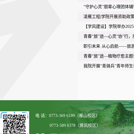
“守护心灵”朋辈心理团体
凌雁工程|学院开展资助政
【学风建设】学院举办202
青春“旅”途—心灵“协”行
职引未来·从心启航——旅
青春“旅”途—植物疗愈主
我院开展“青骑兵”青年师
电 话：0773-369 6189（雁山校区）
0773-589 6378（屏风校区）