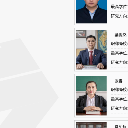
最高学位
研究方向
.
梁振然
职称/职
最高学位
研究方向
风景旅游
.
张睿
职称/职
最高学位
研究方向
与创业管
.
吕华鲜