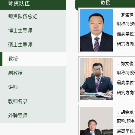
教授
师资队伍
.
罗盛锋
师资队伍总览
职称/职
博士生导师
长
最高学位
研究方向
硕士生导师
教授
.
郑文俊
职称/职
副教授
最高学位
讲师
研究方向
教师名录
.
胡金龙
外聘导师
职称/职
最高学位