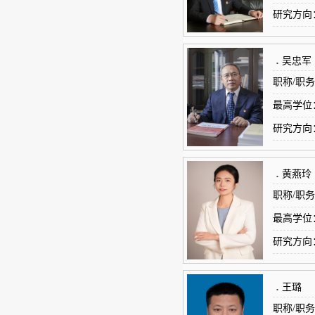
研究方向
.
吴忠军
职称/职
最高学位
研究方向
.
黄燕玲
职称/职
最高学位
研究方向
理、景观
.
王璐
职称/职