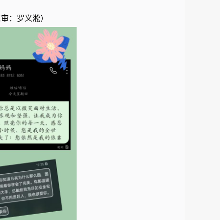
三审：罗义淞）