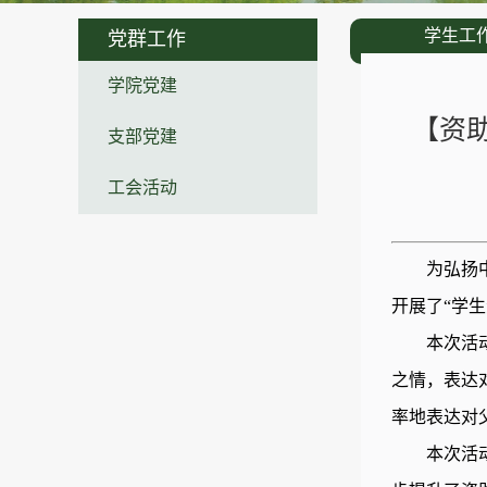
学生工
党群工作
学院党建
【资
支部党建
工会活动
为弘扬
开展了
“学
本次活
之情，表达
率地表达对
本次活