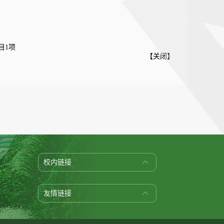
目1项
【
关闭
】
校内链接
友情链接